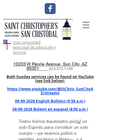
Una comunidad
episcopal de adoración y
servicio
10233 W Peoria Avenue, Sun City, AZ
85351
623.972.1100
Both Sunday services can be found on YouTube
(see link below):
https://www.youtube.com/@StChris_SunCityA
Z/streams
08-09-2026 English Bulletin (9:30 a.m.)
08-09-2026 Boletin en espanol (8:00 a.m.)
Todos fuimos bautizados por[
a
] un
solo Espíritu para constituir un solo
cuerpo —ya seamos judíos o
gentiles, esclavos o libres—, y a