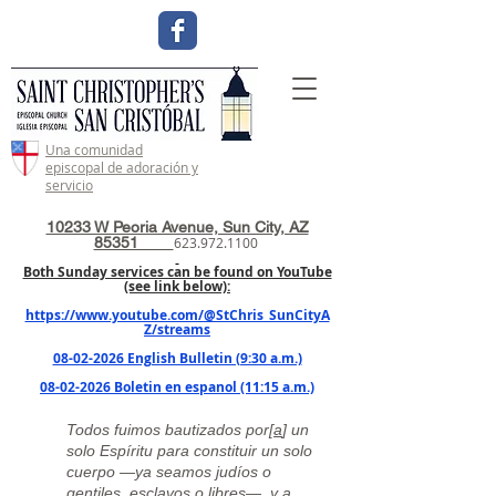
Una comunidad
episcopal de adoración y
servicio
10233 W Peoria Avenue, Sun City, AZ
85351
623.972.1100
Both Sunday services can be found on YouTube
(see link below):
https://www.youtube.com/@StChris_SunCityA
Z/streams
08-02-2026 English Bulletin (9:30 a.m.)
08-02-2026 Boletin en espanol (11:15 a.m.)
Todos fuimos bautizados por[
a
] un
solo Espíritu para constituir un solo
cuerpo —ya seamos judíos o
gentiles, esclavos o libres—, y a