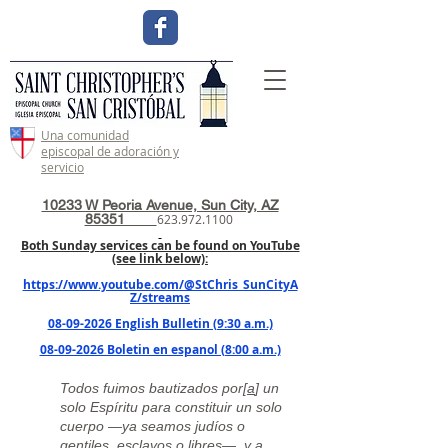
Una comunidad
episcopal de adoración y
servicio
10233 W Peoria Avenue, Sun City, AZ
85351
623.972.1100
Both Sunday services can be found on YouTube
(see link below):
https://www.youtube.com/@StChris_SunCityA
Z/streams
08-09-2026 English Bulletin (9:30 a.m.)
08-09-2026 Boletin en espanol (8:00 a.m.)
Todos fuimos bautizados por[
a
] un
solo Espíritu para constituir un solo
cuerpo —ya seamos judíos o
gentiles, esclavos o libres—, y a