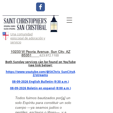
Una comunidad
episcopal de adoración y
servicio
10233 W Peoria Avenue, Sun City, AZ
85351
623.972.1100
Both Sunday services can be found on YouTube
(see link below):
https://www.youtube.com/@StChris_SunCityA
Z/streams
08-09-2026 English Bulletin (9:30 a.m.)
08-09-2026 Boletin en espanol (8:00 a.m.)
Todos fuimos bautizados por[
a
] un
solo Espíritu para constituir un solo
cuerpo —ya seamos judíos o
gentiles, esclavos o libres—, y a