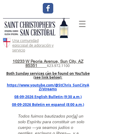
Una comunidad
episcopal de adoración y
servicio
10233 W Peoria Avenue, Sun City, AZ
85351
623.972.1100
Both Sunday services can be found on YouTube
(see link below):
https://www.youtube.com/@StChris_SunCityA
Z/streams
08-09-2026 English Bulletin (9:30 a.m.)
08-09-2026 Boletin en espanol (8:00 a.m.)
Todos fuimos bautizados por[
a
] un
solo Espíritu para constituir un solo
cuerpo —ya seamos judíos o
gentiles, esclavos o libres—, y a